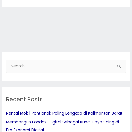
S
e
a
r
Recent Posts
c
h
Rental Mobil Pontianak Paling Lengkap di Kalimantan Barat
f
Membangun Fondasi Digital Sebagai Kunci Daya Saing di
o
Era Ekonomi Digital
r