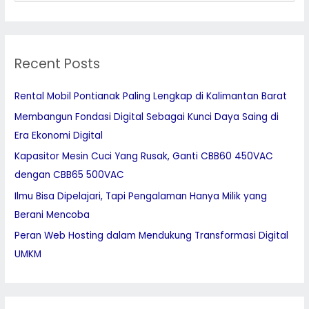
e
a
r
Recent Posts
c
h
Rental Mobil Pontianak Paling Lengkap di Kalimantan Barat
f
Membangun Fondasi Digital Sebagai Kunci Daya Saing di
o
Era Ekonomi Digital
r
:
Kapasitor Mesin Cuci Yang Rusak, Ganti CBB60 450VAC
dengan CBB65 500VAC
Ilmu Bisa Dipelajari, Tapi Pengalaman Hanya Milik yang
Berani Mencoba
Peran Web Hosting dalam Mendukung Transformasi Digital
UMKM