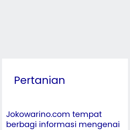
Pertanian
Jokowarino.com tempat
Jokowarino.com
tempat
berbagi informasi mengenai
berbagi