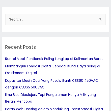
S
e
a
r
Recent Posts
c
h
Rental Mobil Pontianak Paling Lengkap di Kalimantan Barat
f
Membangun Fondasi Digital Sebagai Kunci Daya Saing di
o
Era Ekonomi Digital
r
:
Kapasitor Mesin Cuci Yang Rusak, Ganti CBB60 450VAC
dengan CBB65 500VAC
Ilmu Bisa Dipelajari, Tapi Pengalaman Hanya Milik yang
Berani Mencoba
Peran Web Hosting dalam Mendukung Transformasi Digital