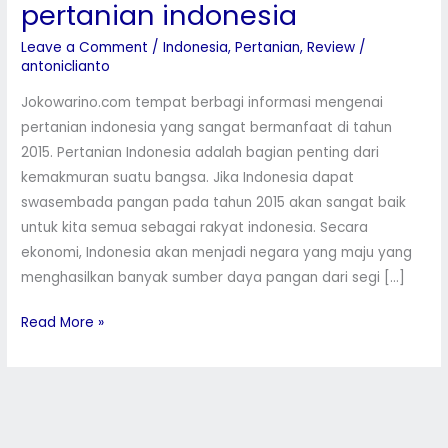
pertanian indonesia
informasi
mengenai
Leave a Comment
/
Indonesia
,
Pertanian
,
Review
/
pertanian
antoniclianto
indonesia
Jokowarino.com tempat berbagi informasi mengenai
pertanian indonesia yang sangat bermanfaat di tahun
2015. Pertanian Indonesia adalah bagian penting dari
kemakmuran suatu bangsa. Jika Indonesia dapat
swasembada pangan pada tahun 2015 akan sangat baik
untuk kita semua sebagai rakyat indonesia. Secara
ekonomi, Indonesia akan menjadi negara yang maju yang
menghasilkan banyak sumber daya pangan dari segi […]
Read More »