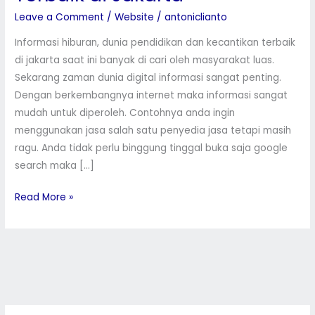
dan
Leave a Comment
/
Website
/
antoniclianto
Kecantikan
Informasi hiburan, dunia pendidikan dan kecantikan terbaik
Terbaik
di jakarta saat ini banyak di cari oleh masyarakat luas.
di
Sekarang zaman dunia digital informasi sangat penting.
Jakarta
Dengan berkembangnya internet maka informasi sangat
mudah untuk diperoleh. Contohnya anda ingin
menggunakan jasa salah satu penyedia jasa tetapi masih
ragu. Anda tidak perlu binggung tinggal buka saja google
search maka […]
Read More »