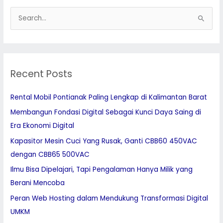
S
e
a
r
Recent Posts
c
h
Rental Mobil Pontianak Paling Lengkap di Kalimantan Barat
f
Membangun Fondasi Digital Sebagai Kunci Daya Saing di
o
Era Ekonomi Digital
r
:
Kapasitor Mesin Cuci Yang Rusak, Ganti CBB60 450VAC
dengan CBB65 500VAC
Ilmu Bisa Dipelajari, Tapi Pengalaman Hanya Milik yang
Berani Mencoba
Peran Web Hosting dalam Mendukung Transformasi Digital
UMKM