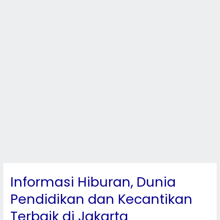
Informasi Hiburan, Dunia
Informasi
Hiburan,
Pendidikan dan Kecantikan
Dunia
Terbaik di Jakarta
Pendidikan