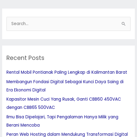
S
e
a
r
Recent Posts
c
h
Rental Mobil Pontianak Paling Lengkap di Kalimantan Barat
f
Membangun Fondasi Digital Sebagai Kunci Daya Saing di
o
Era Ekonomi Digital
r
:
Kapasitor Mesin Cuci Yang Rusak, Ganti CBB60 450VAC
dengan CBB65 500VAC
Ilmu Bisa Dipelajari, Tapi Pengalaman Hanya Milik yang
Berani Mencoba
Peran Web Hosting dalam Mendukung Transformasi Digital