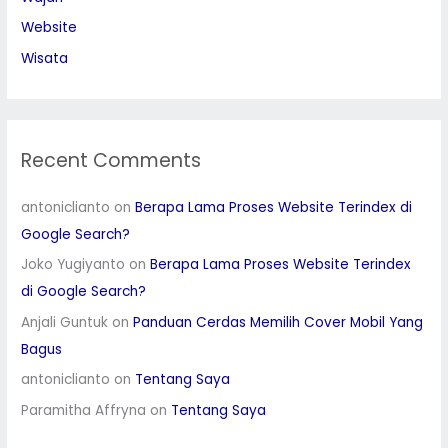
Website
Wisata
Recent Comments
antoniclianto
on
Berapa Lama Proses Website Terindex di
Google Search?
Joko Yugiyanto
on
Berapa Lama Proses Website Terindex
di Google Search?
Anjali Guntuk
on
Panduan Cerdas Memilih Cover Mobil Yang
Bagus
antoniclianto
on
Tentang Saya
Paramitha Affryna
on
Tentang Saya