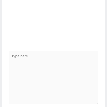
Type
here..