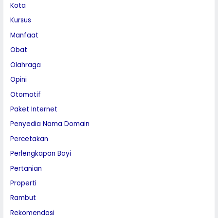
Kota
Kursus
Manfaat
Obat
Olahraga
Opini
Otomotif
Paket Internet
Penyedia Nama Domain
Percetakan
Perlengkapan Bayi
Pertanian
Properti
Rambut
Rekomendasi