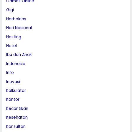
Games Online
Gigi
Harbolnas
Hari Nasional
Hosting
Hotel
Ibu dan Anak
Indonesia
Info
Inovasi
Kalkulator
Kantor
Kecantikan
Kesehatan
Konsultan