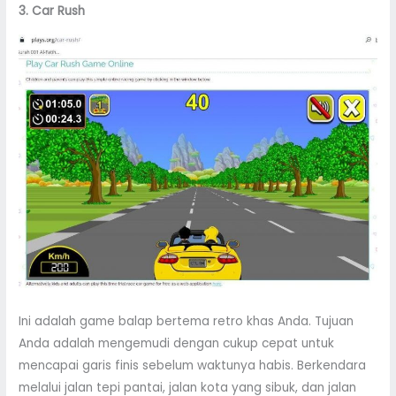
3. Car Rush
Ini adalah game balap bertema retro khas Anda. Tujuan
Anda adalah mengemudi dengan cukup cepat untuk
mencapai garis finis sebelum waktunya habis. Berkendara
melalui jalan tepi pantai, jalan kota yang sibuk, dan jalan