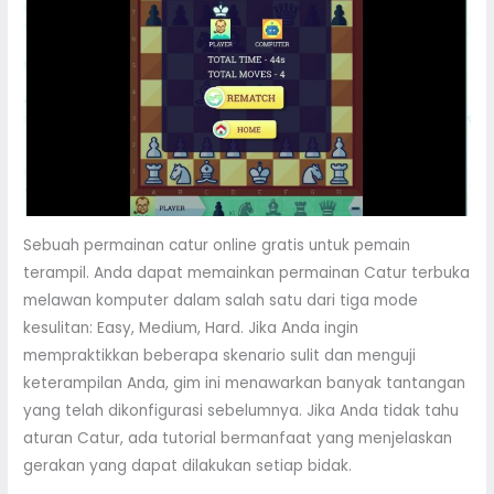
Sebuah permainan catur online gratis untuk pemain
terampil. Anda dapat memainkan permainan Catur terbuka
melawan komputer dalam salah satu dari tiga mode
kesulitan: Easy, Medium, Hard. Jika Anda ingin
mempraktikkan beberapa skenario sulit dan menguji
keterampilan Anda, gim ini menawarkan banyak tantangan
yang telah dikonfigurasi sebelumnya. Jika Anda tidak tahu
aturan Catur, ada tutorial bermanfaat yang menjelaskan
gerakan yang dapat dilakukan setiap bidak.