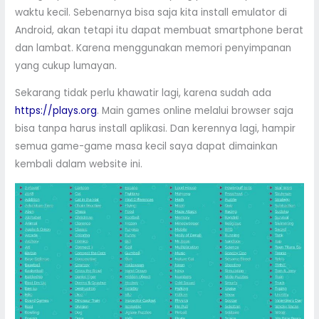
waktu kecil. Sebenarnya bisa saja kita install emulator di
Android, akan tetapi itu dapat membuat smartphone berat
dan lambat. Karena menggunakan memori penyimpanan
yang cukup lumayan.
Sekarang tidak perlu khawatir lagi, karena sudah ada
https://plays.org
. Main games online melalui browser saja
bisa tanpa harus install aplikasi. Dan kerennya lagi, hampir
semua game-game masa kecil saya dapat dimainkan
kembali dalam website ini.