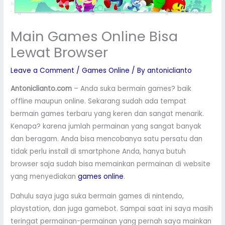
Main Games Online Bisa
Lewat Browser
Leave a Comment
/
Games Online
/ By
antoniclianto
Antoniclianto.com
– Anda suka bermain games? baik
offline maupun online. Sekarang sudah ada tempat
bermain games terbaru yang keren dan sangat menarik.
Kenapa? karena jumlah permainan yang sangat banyak
dan beragam. Anda bisa mencobanya satu persatu dan
tidak perlu install di smartphone Anda, hanya butuh
browser saja sudah bisa memainkan permainan di website
yang menyediakan
games online
.
Dahulu saya juga suka bermain games di nintendo,
playstation, dan juga gamebot. Sampai saat ini saya masih
teringat permainan-permainan yang pernah saya mainkan