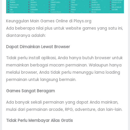
Keunggulan Main Games Online di Plays.org
Ada beberapa nilai plus untuk website games yang satu ini,
diantaranya adalah:
Dapat Dimainkan Lewat Browser
Tidak perlu install aplikasi, Anda hanya butuh browser untuk
memainkan berbagai macam permainan. Walaupun hanya
melalui browser, Anda tidak perlu menunggu lama loading
permainan untuk langsung bermain.
Games Sangat Beragam
Ada banyak sekali permainan yang dapat Anda mainkan,
mulai dari permainan arcade, RPG, adventure, dan lain-lain.
Tidak Perlu Membayar Alias Gratis