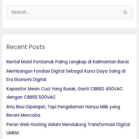
S
e
a
r
Recent Posts
c
h
Rental Mobil Pontianak Paling Lengkap di Kalimantan Barat
f
Membangun Fondasi Digital Sebagai Kunci Daya Saing di
o
Era Ekonomi Digital
r
:
Kapasitor Mesin Cuci Yang Rusak, Ganti CBB60 450VAC
dengan CBB65 500VAC
Ilmu Bisa Dipelajari, Tapi Pengalaman Hanya Milik yang
Berani Mencoba
Peran Web Hosting dalam Mendukung Transformasi Digital
UMKM