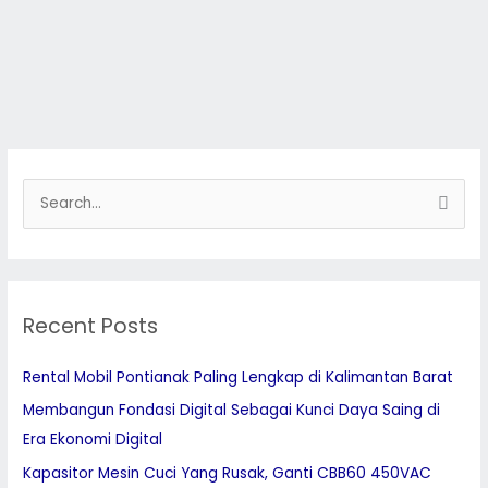
S
e
a
r
Recent Posts
c
h
Rental Mobil Pontianak Paling Lengkap di Kalimantan Barat
f
Membangun Fondasi Digital Sebagai Kunci Daya Saing di
o
Era Ekonomi Digital
r
:
Kapasitor Mesin Cuci Yang Rusak, Ganti CBB60 450VAC