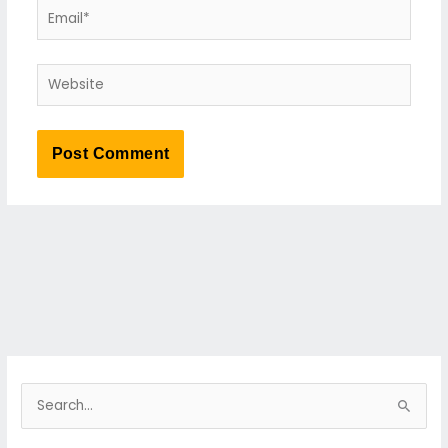
Email*
Website
S
e