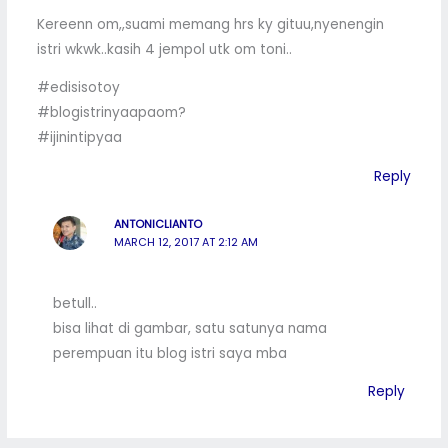
Kereenn om,,suami memang hrs ky gituu,nyenengin
istri wkwk..kasih 4 jempol utk om toni..
#edisisotoy
#blogistrinyaapaom?
#ijinintipyaa
Reply
ANTONICLIANTO
MARCH 12, 2017 AT 2:12 AM
betull..
bisa lihat di gambar, satu satunya nama
perempuan itu blog istri saya mba
Reply