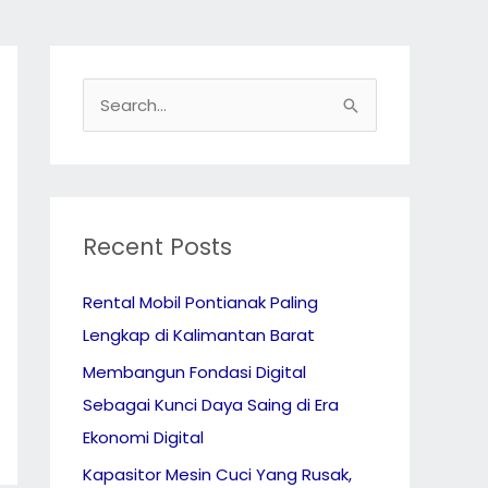
S
e
a
r
c
Recent Posts
h
Rental Mobil Pontianak Paling
f
Lengkap di Kalimantan Barat
o
r
Membangun Fondasi Digital
:
Sebagai Kunci Daya Saing di Era
Ekonomi Digital
Kapasitor Mesin Cuci Yang Rusak,