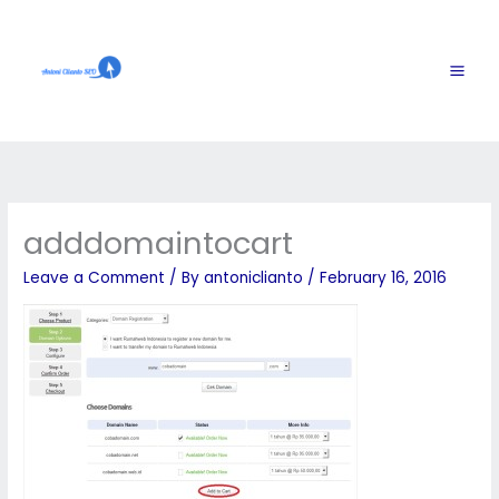
Skip
to
content
adddomaintocart
Leave a Comment
/ By
antoniclianto
/
February 16, 2016