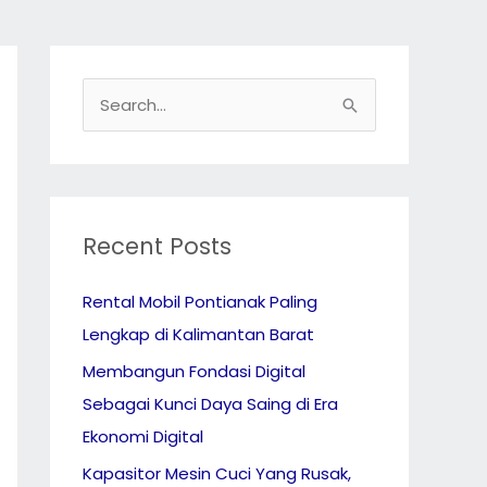
S
e
a
r
c
Recent Posts
h
Rental Mobil Pontianak Paling
f
Lengkap di Kalimantan Barat
o
r
Membangun Fondasi Digital
:
Sebagai Kunci Daya Saing di Era
Ekonomi Digital
Kapasitor Mesin Cuci Yang Rusak,