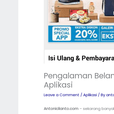
Pengalaman Belanj
Aplikasi
Leave a Comment
/
Aplikasi
/ By
anto
Antoniclianto.com
– sekarang banya