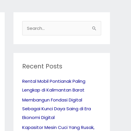
S
e
a
r
c
Recent Posts
h
Rental Mobil Pontianak Paling
f
Lengkap di Kalimantan Barat
o
r
Membangun Fondasi Digital
:
Sebagai Kunci Daya Saing di Era
Ekonomi Digital
Kapasitor Mesin Cuci Yang Rusak,