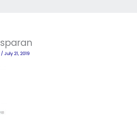
nsparan
o
/
July 21, 2019