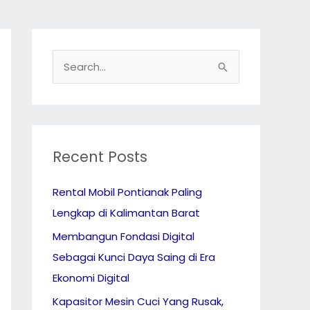
S
e
a
r
c
Recent Posts
h
Rental Mobil Pontianak Paling
f
Lengkap di Kalimantan Barat
o
r
Membangun Fondasi Digital
:
Sebagai Kunci Daya Saing di Era
Ekonomi Digital
Kapasitor Mesin Cuci Yang Rusak,