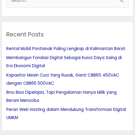
S
e
a
r
Recent Posts
c
h
Rental Mobil Pontianak Paling Lengkap di Kalimantan Barat
f
Membangun Fondasi Digital Sebagai Kunci Daya Saing di
o
Era Ekonomi Digital
r
:
Kapasitor Mesin Cuci Yang Rusak, Ganti CBB60 450VAC
dengan CBB65 500VAC
Ilmu Bisa Dipelajari, Tapi Pengalaman Hanya Milik yang
Berani Mencoba
Peran Web Hosting dalam Mendukung Transformasi Digital
UMKM