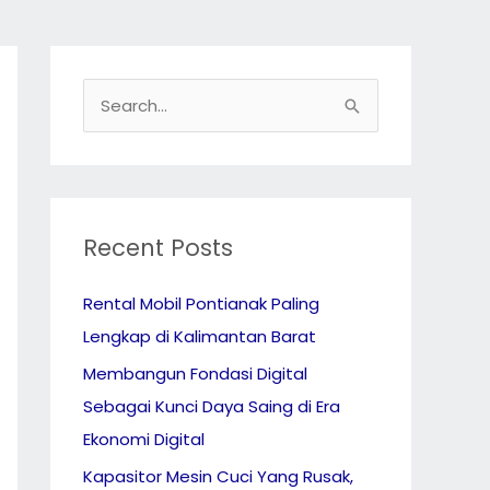
S
e
a
r
c
Recent Posts
h
Rental Mobil Pontianak Paling
f
Lengkap di Kalimantan Barat
o
r
Membangun Fondasi Digital
:
Sebagai Kunci Daya Saing di Era
Ekonomi Digital
Kapasitor Mesin Cuci Yang Rusak,