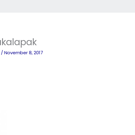
ukalapak
o
/
November 8, 2017