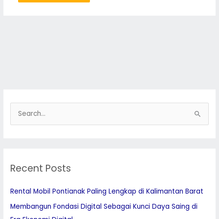
S
e
a
r
Recent Posts
c
h
Rental Mobil Pontianak Paling Lengkap di Kalimantan Barat
f
Membangun Fondasi Digital Sebagai Kunci Daya Saing di
o