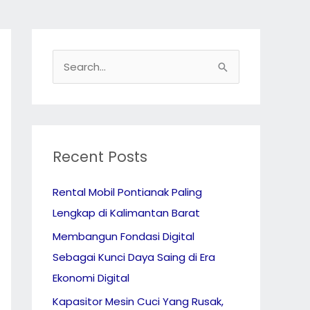
S
e
a
r
c
Recent Posts
h
Rental Mobil Pontianak Paling
f
Lengkap di Kalimantan Barat
o
r
Membangun Fondasi Digital
:
Sebagai Kunci Daya Saing di Era
Ekonomi Digital
Kapasitor Mesin Cuci Yang Rusak,