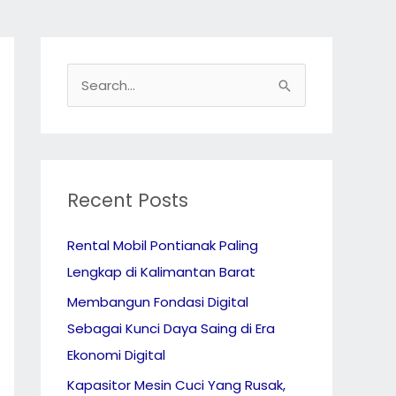
S
e
a
r
c
Recent Posts
h
Rental Mobil Pontianak Paling
f
Lengkap di Kalimantan Barat
o
r
Membangun Fondasi Digital
:
Sebagai Kunci Daya Saing di Era
Ekonomi Digital
Kapasitor Mesin Cuci Yang Rusak,