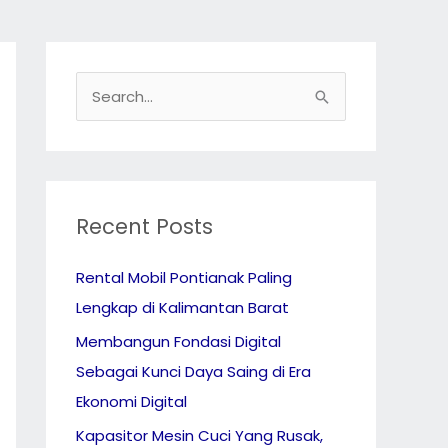
S
e
a
r
c
Recent Posts
h
Rental Mobil Pontianak Paling
f
Lengkap di Kalimantan Barat
o
r
Membangun Fondasi Digital
:
Sebagai Kunci Daya Saing di Era
Ekonomi Digital
Kapasitor Mesin Cuci Yang Rusak,