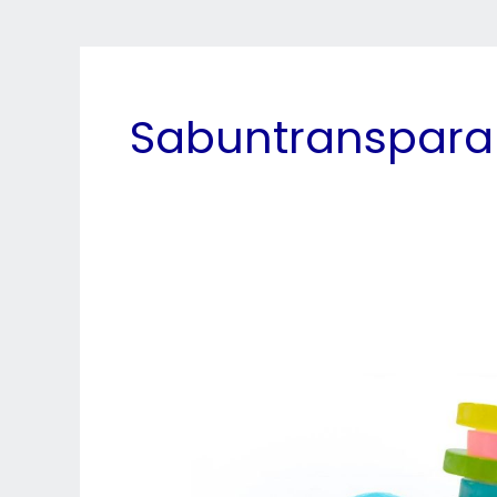
Sabuntranspara
Peluang
Bisnis
Sabun
Transparan
ADEV
Natural