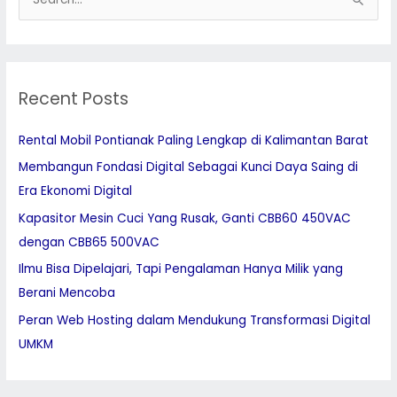
S
e
a
r
Recent Posts
c
h
Rental Mobil Pontianak Paling Lengkap di Kalimantan Barat
f
Membangun Fondasi Digital Sebagai Kunci Daya Saing di
o
Era Ekonomi Digital
r
:
Kapasitor Mesin Cuci Yang Rusak, Ganti CBB60 450VAC
dengan CBB65 500VAC
Ilmu Bisa Dipelajari, Tapi Pengalaman Hanya Milik yang
Berani Mencoba
Peran Web Hosting dalam Mendukung Transformasi Digital
UMKM