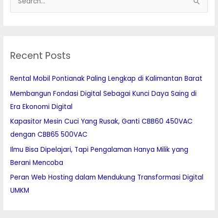
S
e
a
r
Recent Posts
c
h
Rental Mobil Pontianak Paling Lengkap di Kalimantan Barat
f
Membangun Fondasi Digital Sebagai Kunci Daya Saing di
o
Era Ekonomi Digital
r
:
Kapasitor Mesin Cuci Yang Rusak, Ganti CBB60 450VAC
dengan CBB65 500VAC
Ilmu Bisa Dipelajari, Tapi Pengalaman Hanya Milik yang
Berani Mencoba
Peran Web Hosting dalam Mendukung Transformasi Digital
UMKM