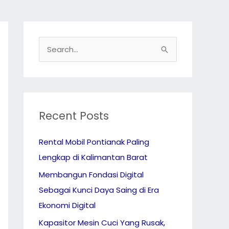
S
e
a
r
c
Recent Posts
h
Rental Mobil Pontianak Paling
f
Lengkap di Kalimantan Barat
o
r
Membangun Fondasi Digital
:
Sebagai Kunci Daya Saing di Era
Ekonomi Digital
Kapasitor Mesin Cuci Yang Rusak,