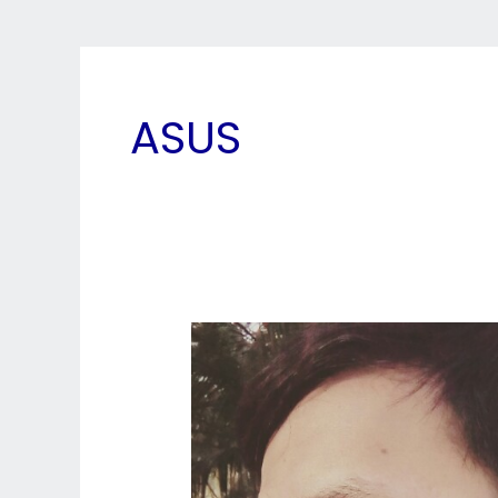
ASUS
Pembuatan
Konten
Positif
ala
Ayah
Sekaligus