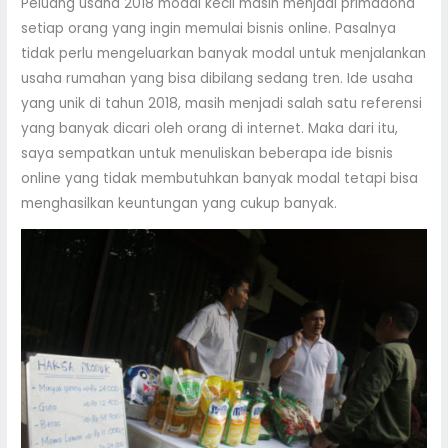
Peluang usaha 2018 modal kecil masih menjadi primadona
setiap orang yang ingin memulai bisnis online. Pasalnya
tidak perlu mengeluarkan banyak modal untuk menjalankan
usaha rumahan yang bisa dibilang sedang tren. Ide usaha
yang unik di tahun 2018, masih menjadi salah satu referensi
yang banyak dicari oleh orang di internet. Maka dari itu,
saya sempatkan untuk menuliskan beberapa ide bisnis
online yang tidak membutuhkan banyak modal tetapi bisa
menghasilkan keuntungan yang cukup banyak.